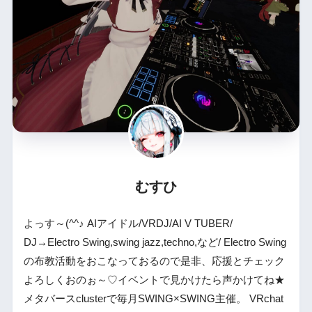
むすひ
よっす～(^^♪ AIアイドル/VRDJ/AI V TUBER/
DJ→Electro Swing,swing jazz,techno,など/ Electro Swing
の布教活動をおこなっておるので是非、応援とチェック
よろしくおのぉ～♡イベントで見かけたら声かけてね★
メタバースclusterで毎月SWING×SWING主催。 VRchat