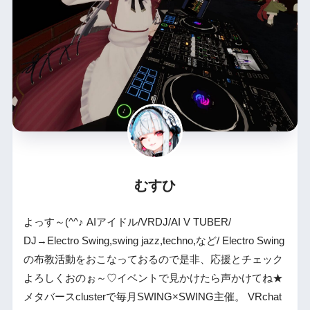
むすひ
よっす～(^^♪ AIアイドル/VRDJ/AI V TUBER/
DJ→Electro Swing,swing jazz,techno,など/ Electro Swing
の布教活動をおこなっておるので是非、応援とチェック
よろしくおのぉ～♡イベントで見かけたら声かけてね★
メタバースclusterで毎月SWING×SWING主催。 VRchat