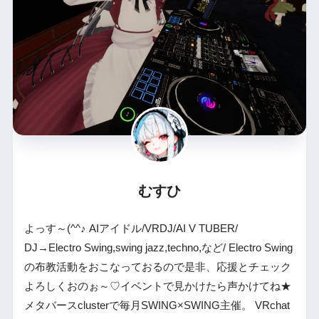
むすひ
よっす～(^^♪ AIアイドル/VRDJ/AI V TUBER/
DJ→Electro Swing,swing jazz,techno,など/ Electro Swing
の布教活動をおこなっておるので是非、応援とチェック
よろしくおのぉ～♡イベントで見かけたら声かけてね★
メタバースclusterで毎月SWING×SWING主催。 VRchat