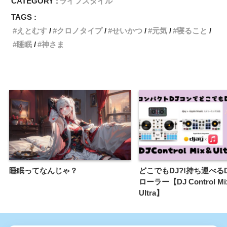
CATEGORY :
ライフスタイル
TAGS :
えとむす
クロノタイプ
せいかつ
元気
寝ること
睡眠
神さま
睡眠ってなんじゃ？
どこでもDJ?!持ち運べる
ローラー【DJ Control Mi
Ultra】