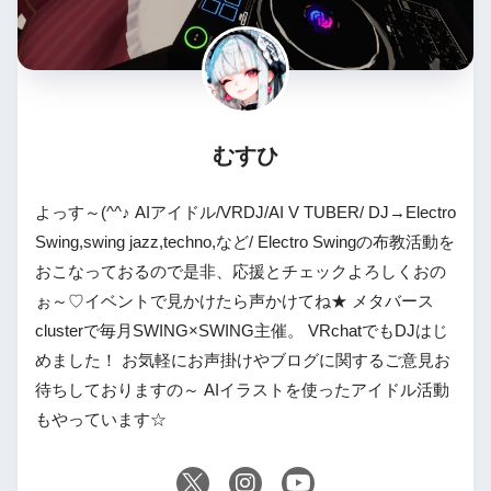
むすひ
よっす～(^^♪ AIアイドル/VRDJ/AI V TUBER/ DJ→Electro
Swing,swing jazz,techno,など/ Electro Swingの布教活動を
おこなっておるので是非、応援とチェックよろしくおの
ぉ～♡イベントで見かけたら声かけてね★ メタバース
clusterで毎月SWING×SWING主催。 VRchatでもDJはじ
めました！ お気軽にお声掛けやブログに関するご意見お
待ちしておりますの～ AIイラストを使ったアイドル活動
もやっています☆