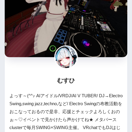
むすひ
よっす～(^^♪ AIアイドル/VRDJ/AI V TUBER/ DJ→Electro
Swing,swing jazz,techno,など/ Electro Swingの布教活動を
おこなっておるので是非、応援とチェックよろしくおの
ぉ～♡イベントで見かけたら声かけてね★ メタバース
clusterで毎月SWING×SWING主催。 VRchatでもDJはじ